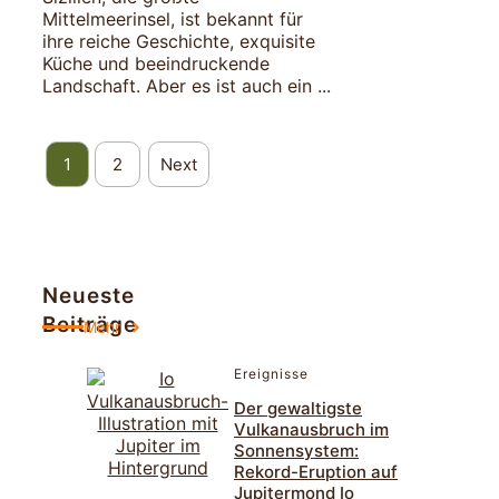
Mittelmeerinsel, ist bekannt für
ihre reiche Geschichte, exquisite
Küche und beeindruckende
Landschaft. Aber es ist auch ein ...
1
2
Next
Neueste
Beiträge
Mehr
Ereignisse
Der gewaltigste
Vulkanausbruch im
Sonnensystem:
Rekord-Eruption auf
Jupitermond Io