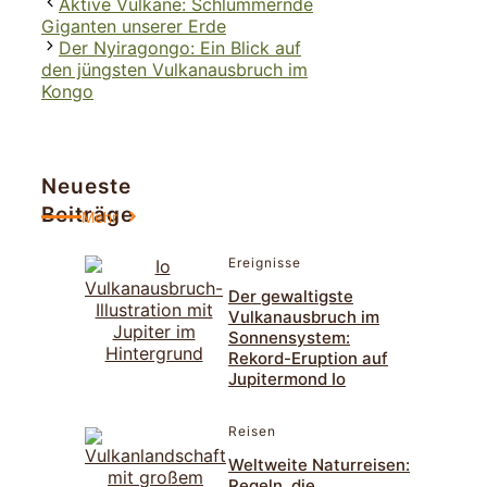
Aktive Vulkane: Schlummernde
Giganten unserer Erde
Der Nyiragongo: Ein Blick auf
den jüngsten Vulkanausbruch im
Kongo
Neueste
Beiträge
Mehr
Ereignisse
Der gewaltigste
Vulkanausbruch im
Sonnensystem:
Rekord-Eruption auf
Jupitermond Io
Reisen
Weltweite Naturreisen:
Regeln, die