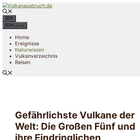
Zum
Inhalt
springen
Menü
Menü
Home
Ereignisse
Naturwissen
Vulkanverzeichnis
Reisen
Gefährlichste Vulkane der
Welt: Die Großen Fünf und
ihre Eindringlichen