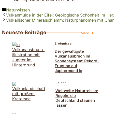
Kategorien
Naturwissen
Vulkanmulde in der Eifel: Geologische Schönheit im He
Vulkanischer Mineralschlamm: Naturphänomen mit Cha
Neueste Beiträge
Mehr
Ereignisse
Der gewaltigste
Vulkanausbruch im
Sonnensystem: Rekord-
Eruption auf
Jupitermond Io
Reisen
Weltweite Naturreisen:
Regeln, die
Deutschland staunen
lassen!